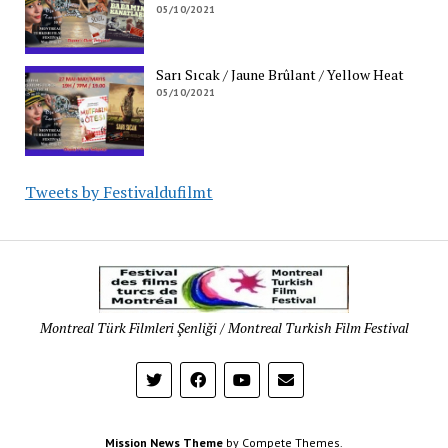
05/10/2021
Sarı Sıcak / Jaune Brûlant / Yellow Heat
05/10/2021
Tweets by Festivaldufilmt
Festival
des
films
Montreal Türk Filmleri Şenliği / Montreal Turkish Film Festival
turcs
de
Montréal
Mission News Theme
by Compete Themes.