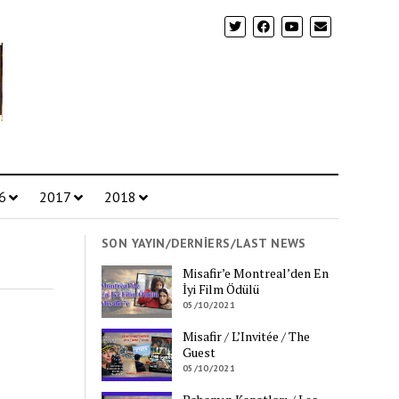
6
2017
2018
SON YAYIN/DERNIERS/LAST NEWS
Misafir’e Montreal’den En
İyi Film Ödülü
05/10/2021
Misafir / L’Invitée / The
Guest
05/10/2021