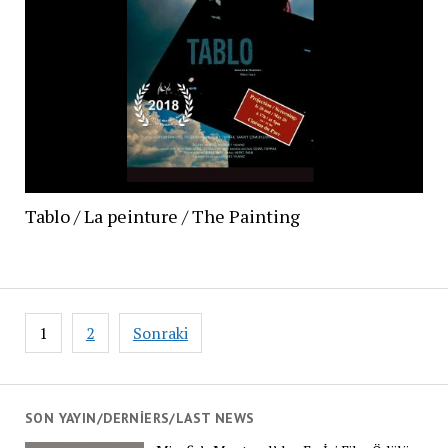
Tablo / La peinture / The Painting
Yazı
1
2
Sonraki
dolaşımı
SON YAYIN/DERNIERS/LAST NEWS