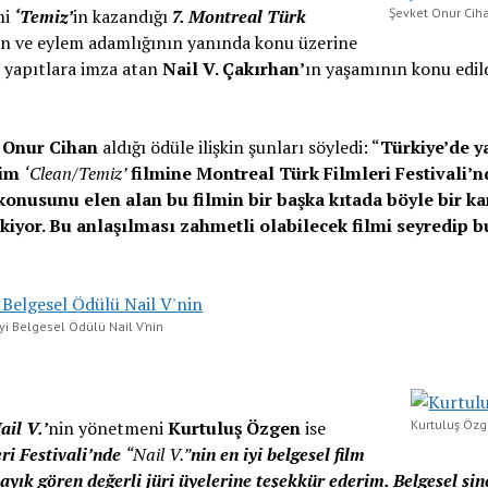
mi
‘Temiz’
in kazandığı
7. Montreal Türk
Şevket Onur Cih
ün ve eylem adamlığının yanında konu üzerine
 yapıtlara imza atan
Nail V. Çakırhan’
ın yaşamının konu edild
 Onur Cihan
aldığı ödüle ilişkin şunları söyledi: “
Türkiye’de 
ğim
‘Clean/Temiz’
filmine Montreal Türk Filmleri Festivali’n
onusunu elen alan bu filmin bir başka kıtada böyle bir ka
iyor. Bu anlaşılması zahmetli olabilecek filmi seyredip b
iyi Belgesel Ödülü Nail V’nin
ail V.’
nin yönetmeni
Kurtuluş Özgen
ise
Kurtuluş Öz
ri Festivali’nde
“Nail V.”
nin en iyi belgesel film
layık gören değerli jüri üyelerine teşekkür ederim. Belgesel si