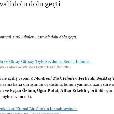
vali dolu dolu geçti
ntreal Türk Filmleri Festivali dolu dolu geçti.
ğlu ve Oktay Gürsoy ‘Öyle Sevdim ki Seni’ filminde…
miyle açılış yapan
7. Montreal Türk Filmleri Festivali,
Beşiktaş’
lmasına karşı duruşunun öyküsünü, bunun yanında uzun süre a
lan ve
Eyşan Özhim, Uğur Polat, Altan Erkekli
gibi ünlü oyun
lmiyle devam etti.
üşenkalkar ‘Kutsal Bir Gün’ün bir sahnesinde.