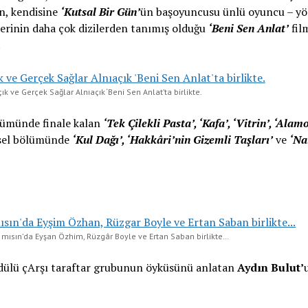
n, kendisine
‘Kutsal Bir Gün’
ün başoyuncusu ünlü oyuncu – y
erinin daha çok dizilerden tanımış olduğu
‘Beni Sen Anlat’
fil
.
ık ve Gerçek Sağlar Alnıaçık ‘Beni Sen Anlat’ta birlikte.
lümünde finale kalan
‘Tek Çilekli Pasta’, ‘Kafa’, ‘Vitrin’, ‘Alamo
esel bölümünde
‘Kul Dağı’, ‘Hakkâri’nin Gizemli Taşları’
ve
‘Nai
 mısın’da Eyşan Özhim, Rüzgâr Boyle ve Ertan Saban birlikte…
 Ödülü çArşı taraftar grubunun öyküsünü anlatan
Aydın Bulut’