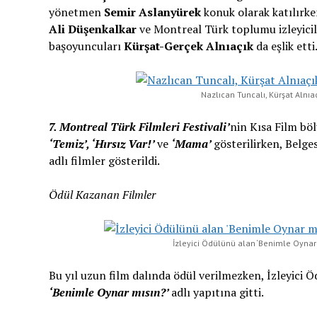
yönetmen
Semir Aslanyürek
konuk olarak katılırke
Ali Düşenkalkar
ve Montreal Türk toplumu izleyicil
başoyuncuları
Kürşat-Gerçek Alnıaçık
da eşlik etti
Nazlıcan Tuncalı, Kürşat Alnıaç
7. Montreal Türk Filmleri Festivali’
nin Kısa Film bö
‘Temiz’, ‘Hırsız Var!’
ve
‘Mama’
gösterilirken, Belg
adlı filmler gösterildi.
Ödül Kazanan Filmler
İzleyici Ödülünü alan ‘Benimle Oynar
Bu yıl uzun film dalında ödül verilmezken, İzleyici
‘Benimle Oynar mısın?’
adlı yapıtına gitti.