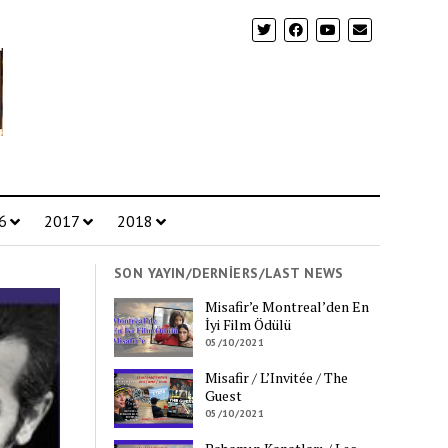
6
2017
2018
SON YAYIN/DERNIERS/LAST NEWS
Misafir’e Montreal’den En
İyi Film Ödülü
05/10/2021
Misafir / L’Invitée / The
Guest
05/10/2021