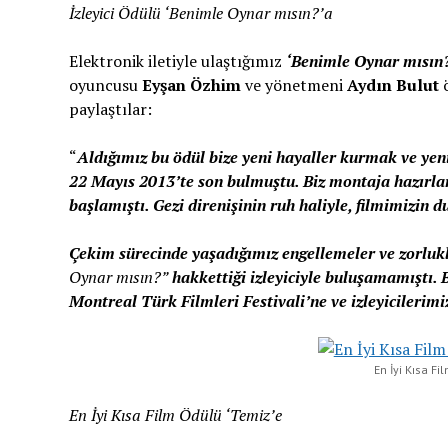
İzleyici Ödülü ‘Benimle Oynar mısın?’a
Elektronik iletiyle ulaştığımız
‘Benimle Oynar mısın
oyuncusu
Eyşan Özhim
ve yönetmeni
Aydın Bulut
ö
paylaştılar:
“
Aldığımız bu ödül bize yeni hayaller kurmak ve yen
22 Mayıs 2013’te son bulmuştu. Biz montaja hazırla
başlamıştı. Gezi direnişinin ruh haliyle, filmimizin du
Çekim sürecinde yaşadığımız engellemeler ve zorluk
Oynar mısın?”
hakkettiği izleyiciyle buluşamamıştı. B
Montreal Türk Filmleri Festivali’ne ve izleyicilerimi
En İyi Kısa F
En İyi Kısa Film Ödülü ‘Temiz’e