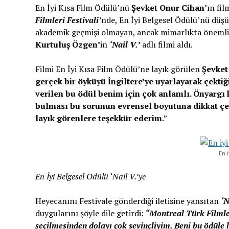
En İyi Kısa Film Ödülü’nü
Şevket Onur Cihan’
ın fil
Filmleri Festivali’
nde, En İyi Belgesel Ödülü’nü düş
akademik geçmişi olmayan, ancak mimarlıkta önemli
Kurtuluş Özgen’
in
‘Nail V.’
adlı filmi aldı.
Filmi En İyi Kısa Film Ödülü’ne layık görülen
Şevket
gerçek bir öyküyü İngiltere’ye uyarlayarak çekti
verilen bu ödül benim için çok anlamlı. Önyargı k
bulması bu sorunun evrensel boyutuna dikkat çek
layık görenlere teşekkür ederim
.”
En 
En İyi Belgesel Ödülü ‘Nail V.’ye
Heyecanını Festivale gönderdiği iletisine yansıtan
‘N
duygularını şöyle dile getirdi:
“
Montreal Türk Filmle
seçilmesinden dolayı çok sevinçliyim. Beni bu ödüle 