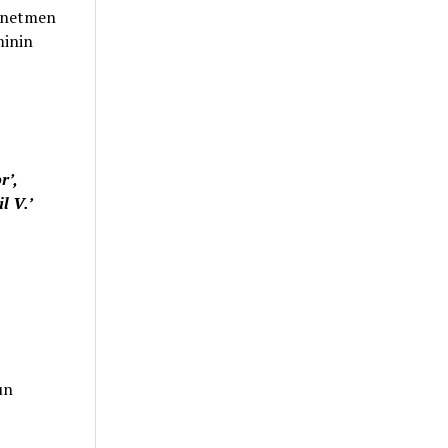
önetmen
minin
r’,
l V.’
un