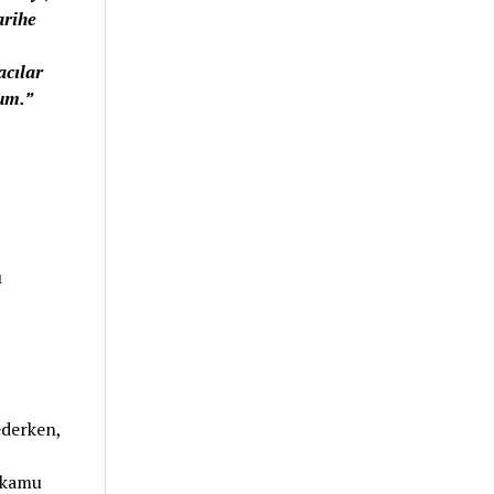
arihe
acılar
rum.”
ı
 ederken,
 kamu