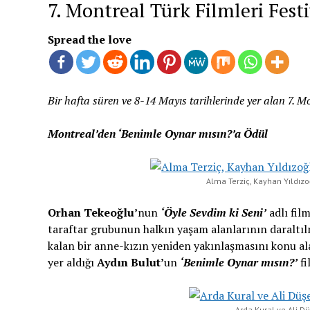
7. Montreal Türk Filmleri Festi
Spread the love
Bir hafta süren ve 8-14 Mayıs tarihlerinde yer alan 7. Mo
Montreal’den ‘Benimle Oynar mısın?’a Ödül
Alma Terziç, Kayhan Yıldızo
Orhan Tekeoğlu’
nun
‘Öyle Sevdim ki Seni’
adlı fil
taraftar grubunun halkın yaşam alanlarının daraltı
kalan bir anne-kızın yeniden yakınlaşmasını konu a
yer aldığı
Aydın Bulut’
un
‘Benimle Oynar mısın?’
fi
Arda Kural ve Ali D