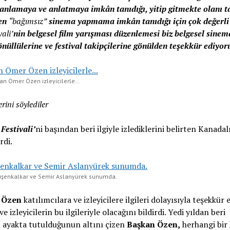
anlamaya ve anlatmaya imkân tanıdığı, yitip gitmekte olanı t
ten
“bağımsız”
sinema yapmama imkân tanıdığı için çok değerli
ali’
nin belgesel film yarışması düzenlemesi biz belgesel sinem
önüllülerine ve festival takipçilerine gönülden teşekkür ediyo
an Ömer Özen izleyicilerle…
rini söylediler
Festivali’
ni başından beri ilgiyle izlediklerini belirten Kanadal
rdi.
üşenkalkar ve Semir Aslanyürek sunumda.
 Özen
katılımcılara ve izleyicilere ilgileri dolayısıyla teşekkür
izleyicilerin bu ilgileriyle olacağını bildirdi. Yedi yıldan beri
n ayakta tutulduğunun altını çizen
Başkan Özen,
herhangi bir