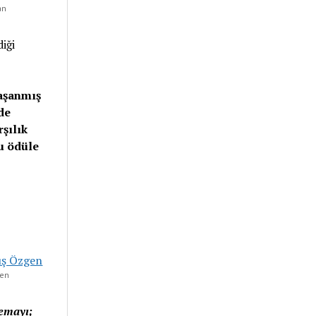
an
iği
yaşanmış
de
rşılık
u ödüle
gen
nemayı;