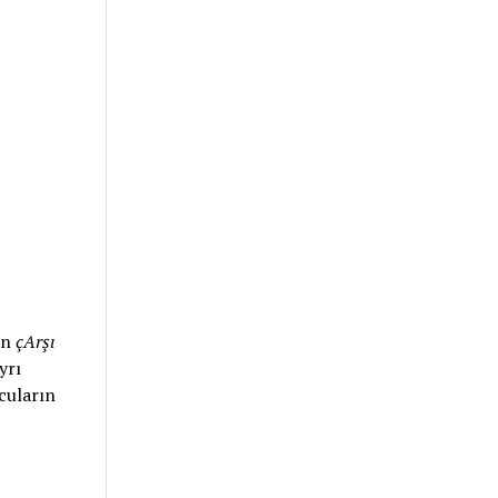
ın
çArşı
yrı
cuların