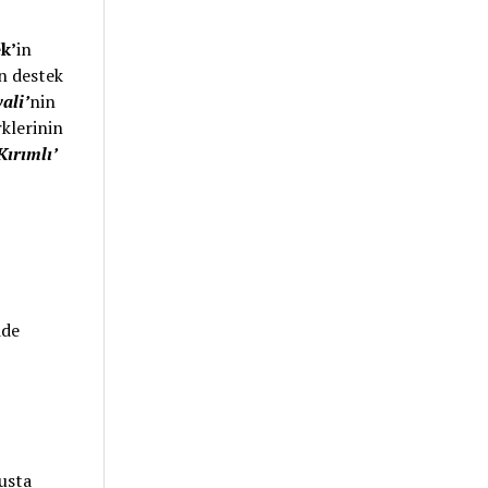
k’
in
n destek
ali’
nin
klerinin
Kırımlı’
ide
 usta