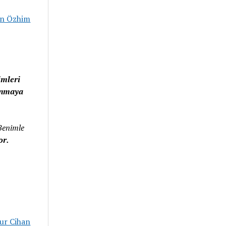
imleri
şanmaya
Benimle
or.