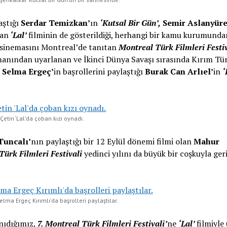
aştığı
Serdar Temizkan’
ın
‘Kutsal Bir Gün’,
Semir Aslanyüre
tan
‘Lal’
filminin de gösterildiği, herhangi bir kamu kurumunda
k sinemasını Montreal’de tanıtan
Montreal Türk Filmleri Festiv
anından uyarlanan ve İkinci Dünya Savaşı sırasında Kırım Tür
e
Selma Ergeç’
in başrollerini paylaştığı
Burak Can Arlıel’
in
‘
Çetin ‘Lal’da çoban kızı oynadı.
Tuncalı’
nın paylaştığı bir 12 Eylül dönemi filmi olan
Mahur
Türk Filmleri Festivali
yedinci yılını da büyük bir coşkuyla ger
elma Ergeç Kırımlı’da başrolleri paylaştılar.
anıdığımız,
7. Montreal Türk Filmleri Festivali’
ne
‘Lal’
filmiyle