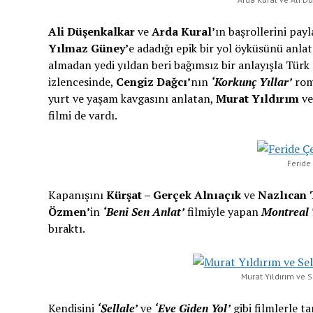
Ali Düşenkalkar
ve
Arda Kural’
ın başrollerini payl
Yılmaz Güney’
e adadığı epik bir yol öyküsünü anla
almadan yedi yıldan beri bağımsız bir anlayışla Tür
izlencesinde,
Cengiz Dağcı’
nın
‘Korkunç Yıllar’
rom
yurt ve yaşam kavgasını anlatan,
Murat Yıldırım
v
filmi de vardı.
Feride 
Kapanışını
Kürşat – Gerçek Alnıaçık
ve
Nazlıcan 
Özmen’
in
‘Beni Sen Anlat’
filmiyle yapan
Montreal 
bıraktı.
Murat Yıldırım ve S
Kendisini
‘Şellale’
ve
‘Eve Giden Yol’
gibi filmlerle t