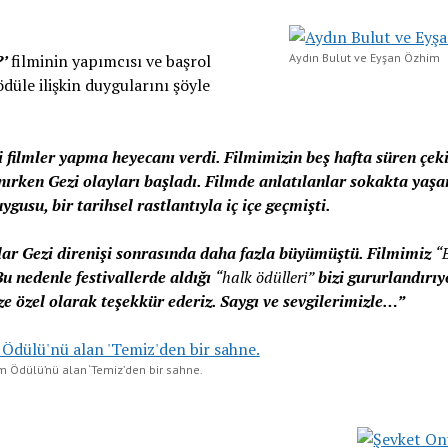
?’
filminin yapımcısı ve başrol
Aydın Bulut ve Eyşan Özhim
düle ilişkin duygularını şöyle
i filmler yapma heyecanı verdi. Filmimizin beş hafta süren çek
nırken Gezi olayları başladı. Filmde anlatılanlar sokakta ya
ygusu, bir tarihsel rastlantıyla iç içe geçmişti.
lar Gezi direnişi sonrasında daha fazla büyümüştü. Filmimiz
“
u nedenle festivallerde aldığı
“halk ödülleri”
bizi gururlandırıy
ze özel olarak teşekkür ederiz. Saygı ve sevgilerimizle…”
ilm Ödülü’nü alan ‘Temiz’den bir sahne.