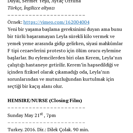
Duyal, Sermet Yeşil, Aytaç Öztuna
Türkçe, İngilizce altyazı
– – – – – – – – – – – – – – – – – – – – – –
Örnek:
https://vimeo.com/162004004
Yeni bir yaşama başlama gereksinimi duyan ama bunu
bir türlü başaramayan Leyla sürekli kilo vermek ve
yemek yeme arasında gidip gelirken, siyasi mahkûmlar
F tipi cezaevlerini protesto için ölüm orucu eylemine
başlarlar. Bu eylemcilerden biri olan Kerem, Leyla’nın
çalıştığı hastaneye getirilir. Kerem’in hapsedildiği ve
içinden fiziksel olarak çıkamadığı oda, Leyla’nın
sorunlarından ve mutsuzluğundan kurtulmak için
seçtiği bir kaçış alanı olur.
HEMSIRE/NURSE (Closing Film)
– – – – – – – – – – – – – – – – – – – – – –
s
t
Sunday May 21
, 7pm
– – – – – – – – – – – – – – – – – – – – – –
Turkey. 2016. Dir.: Dilek Çolak. 90 min.