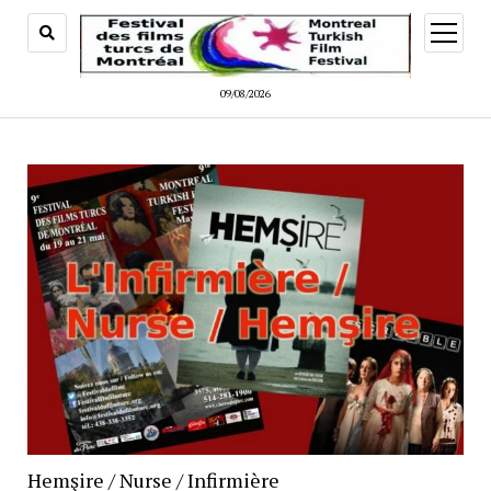
menüy
aç
09/08/2026
Hemşire / Nurse / Infirmière