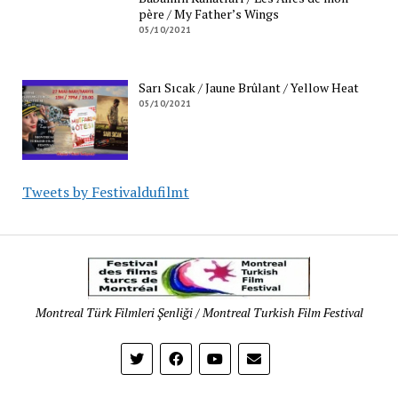
père / My Father’s Wings
05/10/2021
Sarı Sıcak / Jaune Brûlant / Yellow Heat
05/10/2021
Tweets by Festivaldufilmt
Festival
des
films
Montreal Türk Filmleri Şenliği / Montreal Turkish Film Festival
turcs
de
Montréal