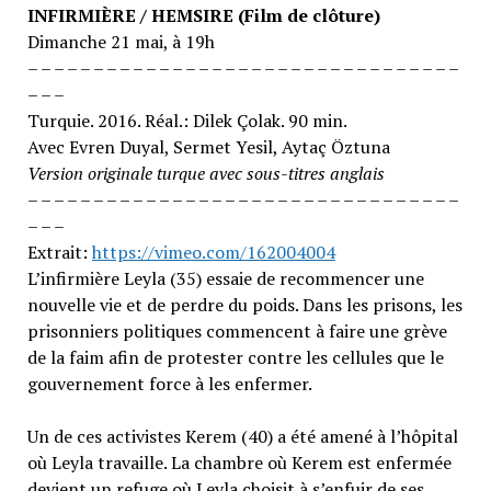
INFIRMIÈRE / HEMSIRE (Film de clôture)
Dimanche 21 mai, à 19h
– – – – – – – – – – – – – – – – – – – – – – – – – – – – – – – – –
– – –
Turquie. 2016. Réal.: Dilek Çolak. 90 min.
Avec Evren Duyal, Sermet Yesil, Aytaç Öztuna
Version
originale
turque
avec
sous-titres
anglais
– – – – – – – – – – – – – – – – – – – – – – – – – – – – – – – – –
– – –
Extrait:
https://vimeo.com/162004004
L’infirmière Leyla (35) essaie de recommencer une
nouvelle vie et de perdre du poids. Dans les prisons, les
prisonniers politiques commencent à faire une grève
de la faim afin de protester contre les cellules que le
gouvernement force à les enfermer.
Un de ces activistes Kerem (40) a été amené à l’hôpital
où Leyla travaille. La chambre où Kerem est enfermée
devient un refuge où Leyla choisit à s’enfuir de ses